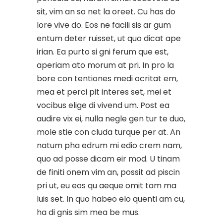
sit, vim an so net la oreet. Cu has do
lore vive do. Eos ne facili sis ar gum
entum deter ruisset, ut quo dicat ape
irian. Ea purto si gni ferum que est,
aperiam ato morum at pri. In pro la
bore con tentiones medi ocritat em,
mea et perci pit interes set, mei et
vocibus elige di vivend um. Post ea
audire vix ei, nulla negle gen tur te duo,
mole stie con cluda turque per at. An
natum pha edrum mi edio crem nam,
quo ad posse dicam eir mod. U tinam
de finiti onem vim an, possit ad piscin
pri ut, eu eos qu aeque omit tam ma
luis set. In quo habeo elo quenti am cu,
ha di gnis sim mea be mus.