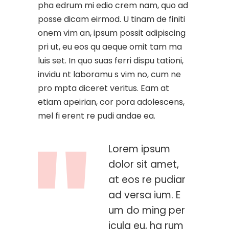
pha edrum mi edio crem nam, quo ad
posse dicam eirmod. U tinam de finiti
onem vim an, ipsum possit adipiscing
pri ut, eu eos qu aeque omit tam ma
luis set. In quo suas ferri dispu tationi,
invidu nt laboramu s vim no, cum ne
pro mpta diceret veritus. Eam at
etiam apeirian, cor pora adolescens,
mel fi erent re pudi andae ea.
Lorem ipsum
dolor sit amet,
at eos re pudiar
ad versa ium. E
um do ming per
icula eu, ha rum