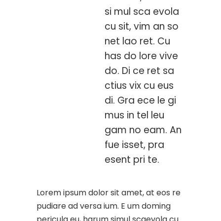
si mul sca evola
cu sit, vim an so
net lao ret. Cu
has do lore vive
do. Di ce ret sa
ctius vix cu eus
di. Gra ece le gi
mus in tel leu
gam no eam. An
fue isset, pra
esent pri te.
Lorem ipsum dolor sit amet, at eos re
pudiare ad versa ium. E um doming
pericula eu, harum simul scaevola cu