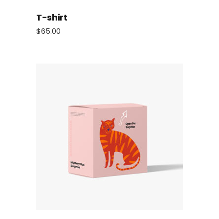
T-shirt
$
65.00