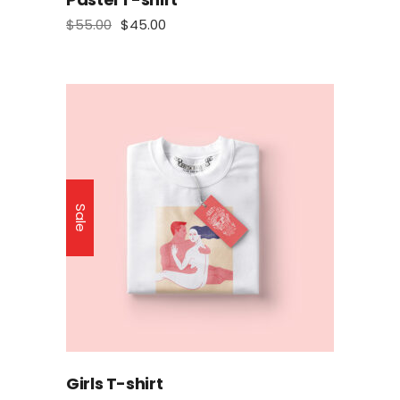
$
55.00
$
45.00
Sale
Girls T-shirt