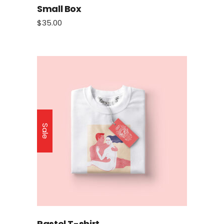
Small Box
$
35.00
Sale
Pastel T-shirt